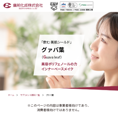
「飲む 美肌シールド」
グァバ葉
G
（
uava leaf）
美容ポリフェノールの力
インナーベースメイク
ホーム
サプリメント原料一覧
グァバ葉
※このページの内容は事業者様向けであり、
消費者様向けではありません。