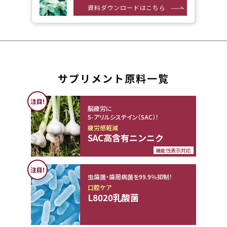
資料ダウンロードはこちら
サプリメント原料一覧
注目!
脳疲労に
S-アリルシステイン（SAC）！
疲労感軽減
SAC高含有ニンニク
機能性表示対応
注目!
虫歯菌・歯周病菌を99.9％抑制！
口腔ケア
L8020乳酸菌