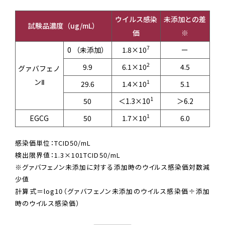
ウイルス感染
未添加との差
試験品濃度（ug/mL）
価
※
7
0 （未添加）
1.8×10
ー
2
9.9
6.1×10
4.5
グァバフェノ
ンⅡ
1
29.6
1.4×10
5.1
1
50
＜1.3×10
＞6.2
1
EGCG
50
1.7×10
6.0
感染価単位：TCID50/mL
検出限界値：1.3×101TCID50/mL
※グァバフェノン未添加に対する添加時のウイルス感染価対数減
少値
計算式＝log10（グァバフェノン未添加のウイルス感染価÷添加
時のウイルス感染価）