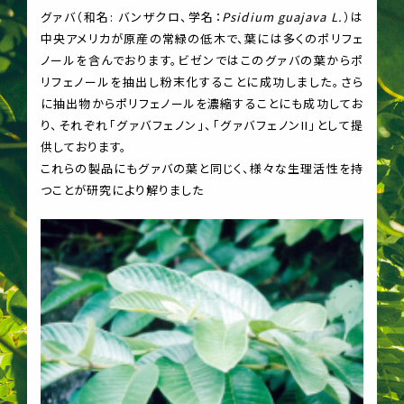
グァバ（和名: バンザクロ、学名：
Psidium guajava L.
）は
中央アメリカが原産の常緑の低木で、葉には多くのポリフェ
ノールを含んでおります。ビゼンではこのグァバの葉からポ
リフェノールを抽出し粉末化することに成功しました。さら
に抽出物からポリフェノールを濃縮することにも成功してお
り、それぞれ「グァバフェノン」、「グァバフェノンII」として提
供しております。
これらの製品にもグァバの葉と同じく、様々な生理活性を持
つことが研究により解りました