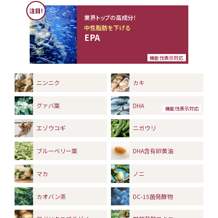
注目!
業界トップの高成分！
中性脂肪を下げる
EPA
機能性表示対応
ニンニク
カキ
グァバ葉
DHA
機能性表示対応
エゾウコギ
ニガウリ
ブルーベリー葉
DHA含有卵黄油
マカ
ノニ
カオバン茶
DC-15菌発酵物