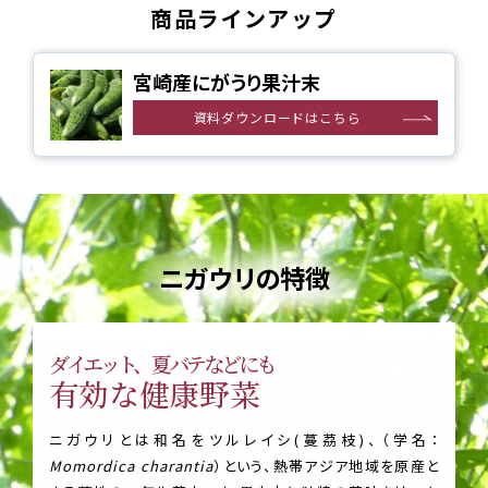
商品ラインアップ
宮崎産にがうり果汁末
資料ダウンロードはこちら
ニガウリの特徴
ダイエット、夏バテなどにも
有効な健康野菜
ニガウリとは和名をツルレイシ(蔓茘枝)、（学名：
Momordica charantia
）という、熱帯アジア地域を原産と