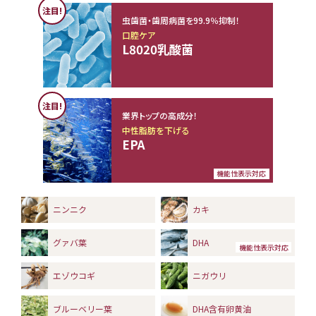
注目!
虫歯菌・歯周病菌を99.9％抑制！
口腔ケア
L8020乳酸菌
注目!
業界トップの高成分！
中性脂肪を下げる
EPA
機能性表示対応
ニンニク
カキ
グァバ葉
DHA
機能性表示対応
エゾウコギ
ニガウリ
ブルーベリー葉
DHA含有卵黄油