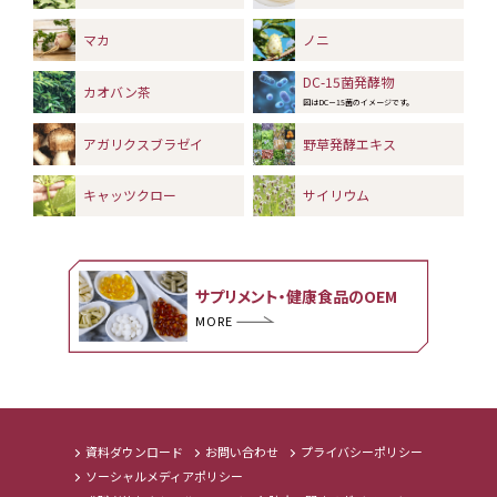
マカ
ノニ
DC-15菌発酵物
カオバン茶
図はDC－15菌のイメージです。
アガリクスブラゼイ
野草発酵エキス
キャッツクロー
サイリウム
サプリメント・健康食品のOEM
MORE
資料ダウンロード
お問い合わせ
プライバシーポリシー
ソーシャルメディアポリシー