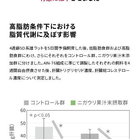
高脂肪条件下における
脂質代謝に及ぼす影響
4週齢SD系雄ラットを5日間予備飼育した後、低脂肪食群および高脂
肪食群にわけ、さらにそれぞれをコントロール群、ニガウリ果汁末添
加群に分けました。AIN-76組成に準じて調製したそれぞれの飼料を4
週間自由摂食させた後、肝臓トリグリセリド濃度、肝臓総コレステロー
ル濃度について測定しました。