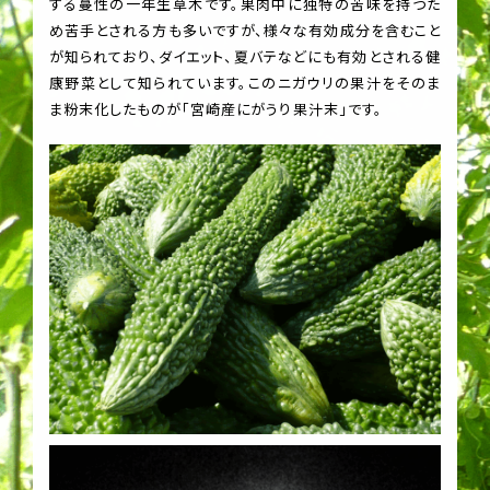
する蔓性の一年生草木です。果肉中に独特の苦味を持つた
め苦手とされる方も多いですが、様々な有効成分を含むこと
が知られており、ダイエット、夏バテなどにも有効とされる健
康野菜として知られています。このニガウリの果汁をそのま
ま粉末化したものが「宮崎産にがうり果汁末」です。