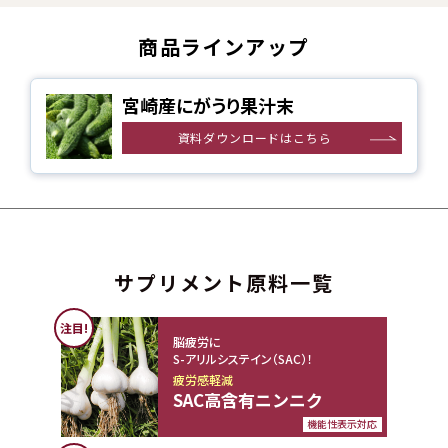
商品ラインアップ
宮崎産にがうり果汁末
資料ダウンロードはこちら
サプリメント原料一覧
注目!
脳疲労に
S-アリルシステイン（SAC）！
疲労感軽減
SAC高含有ニンニク
機能性表示対応